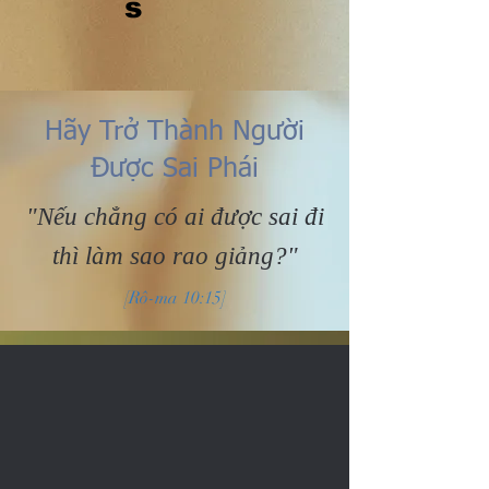
s
Hãy Trở Thành Người
Được Sai Phái
"Nếu chẳng có ai được sai đi
thì làm sao rao giảng?"
[Rô-ma 10:15]