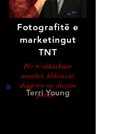
Fotografitë e
marketingut
TNT
Për të shkarkuar
imazhet, klikoni në
shigjetën me drejtim
Terri Young
poshtë.